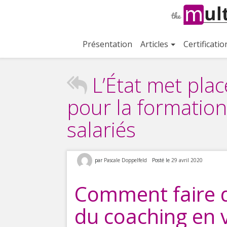
Aller
au
contenu
Présentation
Articles
Certificatio
L’État met pla
pour la formation
salariés
par
Pascale Doppelfeld
Posté le
29 avril 2020
Comment faire d
du coaching en v