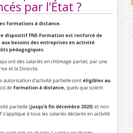
cés par l’
État ?
es formations à distance.
 le dispositif FNE-Formation est renforcé de
aux besoins des entreprises en activité
coûts pédagogiques
.
s qui ont des salariés en chômage partiel, par une
se et la Direccte.
autorisation d’activité partielle sont
éligibles au
oi) de
formation à distance,
quels que soient
ité partielle (
jusqu’à fin décembre 2020
) et non
 s’applique à tous les salariés déclarés en activité
s sont pris en charge. La prise en charge